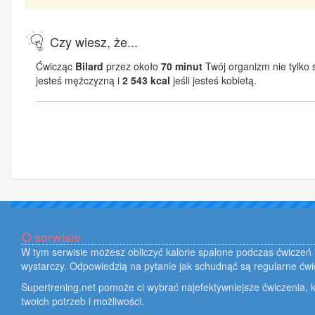
Czy wiesz, że...
Ćwicząc
Bilard
przez około
70 minut
Twój organizm nie tylko 
jesteś mężczyzną i
2 543 kcal
jeśli jesteś kobietą.
O serwisie
W tym serwisie możesz obliczyć kalorie spalone podczas ćwiczeń i
wystarczy. Odpowiedzią na pytanie jak schudnąć są regularne ćwi
Supertrening.net pomoże ci wybrać najefektywniejsze ćwiczenia, k
twoich potrzeb i możliwości.