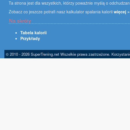
Ta strona jest dla wszystkich, którzy poważnie myślą o odchudzan
Zobacz co jeszcze potrafi nasz kalkulator spalania kalorii
więcej »
Na skróty
Tabela kalorii
Przykłady
© 2010 - 2026 SuperTrening.net Wszelkie prawa zastrzeżone. Korzystan