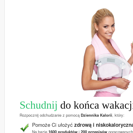
Schudnij
do końca wakacj
Rozpocznij odchudzanie z pomocą
Dziennika Kalorii
, który:
Pomoże Ci ułożyć
zdrową i niskokaloryczną
Na bazie
1600 produktów
i
200 przepisów
opracowanych 