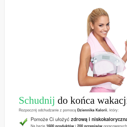
Schudnij
do końca wakacj
Rozpocznij odchudzanie z pomocą
Dziennika Kalorii
, który:
Pomoże Ci ułożyć
zdrową i niskokaloryczną
Na bazie
1600 produktów
i
200 przepisów
opracowanych 