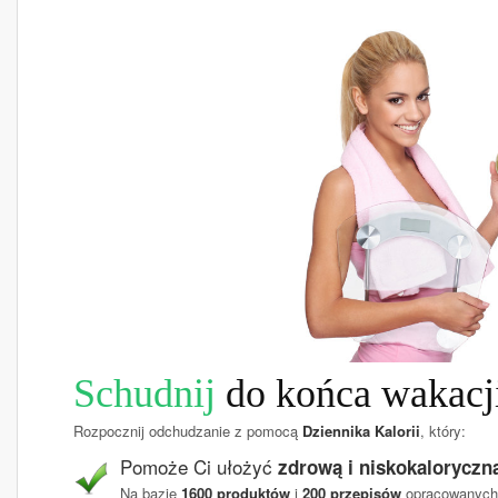
Schudnij
do końca wakacj
Rozpocznij odchudzanie z pomocą
Dziennika Kalorii
, który:
Pomoże Ci ułożyć
zdrową i niskokaloryczną
Na bazie
1600 produktów
i
200 przepisów
opracowanych 