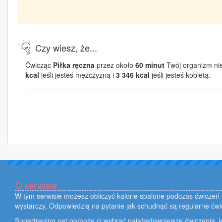
Czy wiesz, że...
Ćwicząc
Piłka ręczna
przez około
60 minut
Twój organizm nie
kcal
jeśli jesteś mężczyzną i
3 346 kcal
jeśli jesteś kobietą.
O serwisie
W tym serwisie możesz obliczyć kalorie spalone podczas ćwiczeń i
wystarczy. Odpowiedzią na pytanie jak schudnąć są regularne ćwi
Supertrening.net pomoże ci wybrać najefektywniejsze ćwiczenia, k