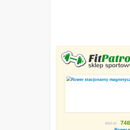
748
899 zł
Rower s