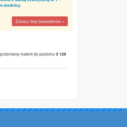
m średnicy
Zobacz listę bestsellerów »
ie przemianę materii do poziomu
3 129