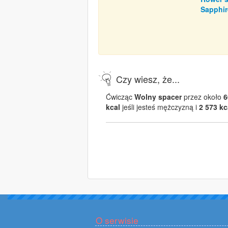
Sapphir
Czy wiesz, że...
Ćwicząc
Wolny spacer
przez około
6
kcal
jeśli jesteś mężczyzną i
2 573 kc
O serwisie