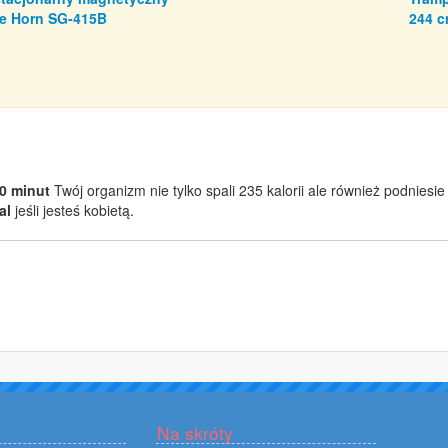
e Horn SG-415B
244 c
0 minut
Twój organizm nie tylko spali 235 kalorii ale również podnies
al
jeśli jesteś kobietą.
Na skróty