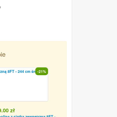
n
ie
-21%
.00 zł
olina z siatką zewnętrzną 8FT -