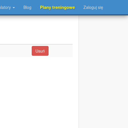
Plany treningowe
ulatory
Blog
Zaloguj się
Usuń