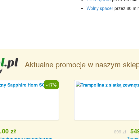
Wolny spacer
przez 80 mi
Aktualne promocje w naszym sklep
-17%
.00 zł
549
699 zł
tacjonarny magnetyczny
Tramp