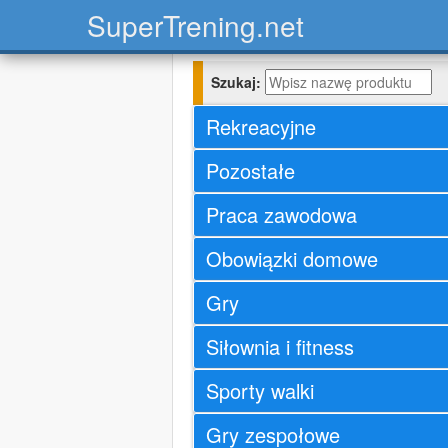
Super
Trening.net
Szukaj:
Rekreacyjne
Pozostałe
Praca zawodowa
Obowiązki domowe
Gry
Siłownia i fitness
Sporty walki
Gry zespołowe