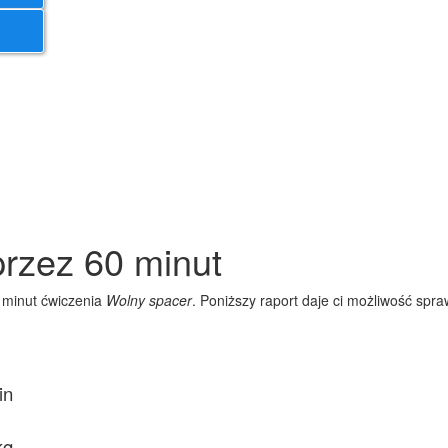
rzez 60 minut
0 minut ćwiczenia
Wolny spacer
. Poniższy raport daje ci możliwość sp
in
kg